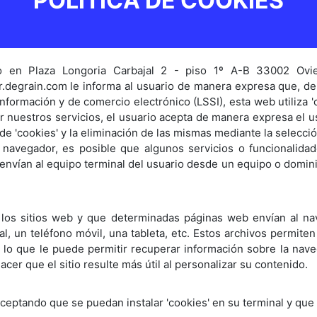
POLÍTICA DE COOKIES
io en Plaza Longoria Carbajal 2 - piso 1º A-B 33002 Ovie
.degrain.com le informa al usuario de manera expresa que, de
 información y de comercio electrónico (LSSI), esta web utiliza 
zar nuestros servicios, el usuario acepta de manera expresa el 
 de 'cookies' y la eliminación de las mismas mediante la selecc
 navegador, es posible que algunos servicios o funcionalida
envían al equipo terminal del usuario desde un equipo o dominio
 los sitios web y que determinadas páginas web envían al na
l, un teléfono móvil, una tableta, etc. Estos archivos permite
s, lo que le puede permitir recuperar información sobre la na
acer que el sitio resulte más útil al personalizar su contenido.
aceptando que se puedan instalar 'cookies' en su terminal y que