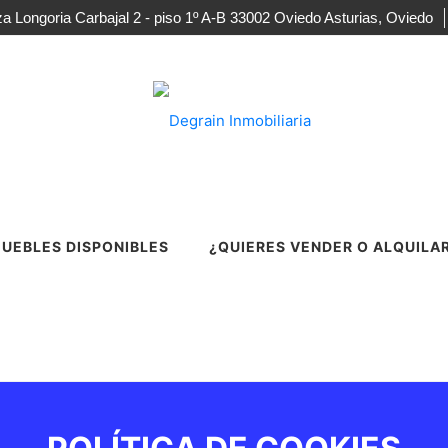
za Longoria Carbajal 2 - piso 1º A-B 33002 Oviedo Asturias, Oviedo
UEBLES DISPONIBLES
¿QUIERES VENDER O ALQUILA