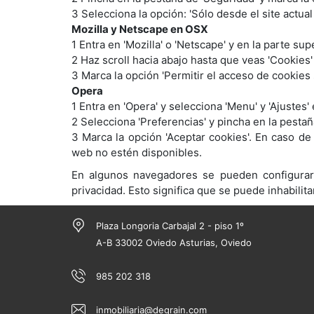
3 Selecciona la opción: 'Sólo desde el site actua
Mozilla y Netscape en OSX
1 Entra en 'Mozilla' o 'Netscape' y en la parte su
2 Haz scroll hacia abajo hasta que veas 'Cookies'
3 Marca la opción 'Permitir el acceso de cookies s
Opera
1 Entra en 'Opera' y selecciona 'Menu' y 'Ajustes'
2 Selecciona 'Preferencias' y pincha en la pestañ
3 Marca la opción 'Aceptar cookies'. En caso de
web no estén disponibles.
En algunos navegadores se pueden configurar r
privacidad. Esto significa que se puede inhabilita
Plaza Longoria Carbajal 2 - piso 1º
A-B 33002 Oviedo Asturias, Oviedo
985 202 318
inmobiliaria@degrain.com