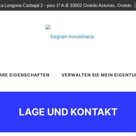
za Longoria Carbajal 2 - piso 1º A-B 33002 Oviedo Asturias, Oviedo
ARE EIGENSCHAFTEN
VERWALTEN SIE MEIN EIGENT
LAGE UND KONTAKT